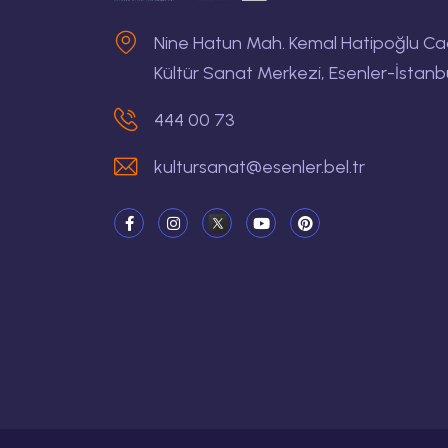
Nine Hatun Mah. Kemal Hatipoğlu Cad.
Kültür Sanat Merkezi, Esenler-İstanb
444 00 73
kultursanat@esenler.bel.tr