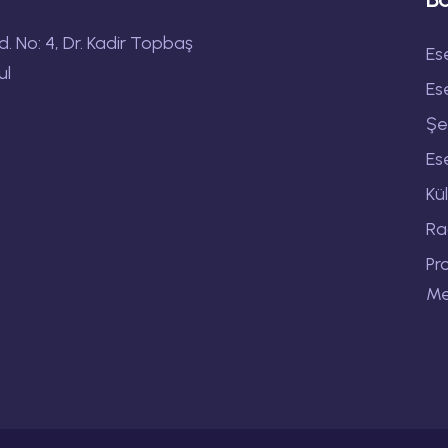
 No: 4, Dr. Kadir Topbaş
Es
ul
Es
Şe
Es
Kü
Ra
Pr
Me