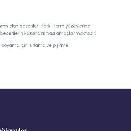
nmış olan desenleri, farklı form yüzeylerine
 ve becerilerin kazandırılması amaçlanmaktadır.
 boyama, çini sırlama ve pişirme.
ğlantılar